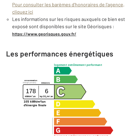
Pour consulter les barèmes d'honoraires de l'agence,
cliquez ici
Les informations sur les risques auxquels ce bien est
exposé sont disponibles sur le site Géorisques :
https://www.georisques.gouv.fr/
Les performances énergétiques
logement extrêmement performant
consommation
(énergie primaire)
émissions
178
6
2
2
kg CO
/m
.an
kWh/m
.an
2
105 kWh/m²/an
d'énergie finale